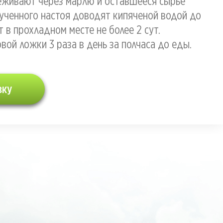
цеживают через марлю и оставшееся сырье
ученного настоя доводят кипяченой водой до
т в прохладном месте не более 2 сут.
вой ложки 3 раза в день за полчаса до еды.
вку