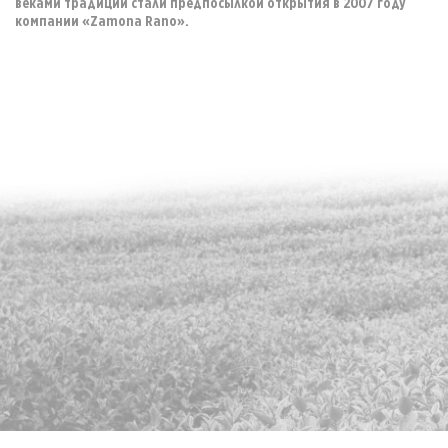
веками традиции стали предпосылкой открытия в 2007 году
компании «Zamona Rano».